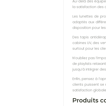
Au-delà des équipem
la satisfaction des 
Les lunettes de pr
adaptés aux différ
disposition pour le
Des tapis antidéra
cabines UV, des ven
surtout pour les cli
N’oubliez pas l’imp
de playlists relax
jusqu’à intégrer de
Enfin, pensez à l’a
clients puissent se
satisfaction globale
Produits c