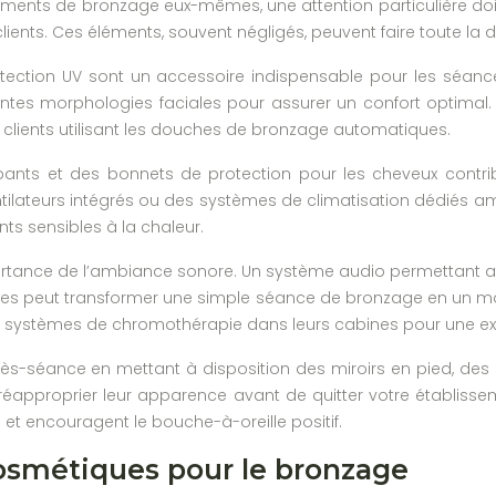
ents de bronzage eux-mêmes, une attention particulière doit 
clients. Ces éléments, souvent négligés, peuvent faire toute la 
otection UV sont un accessoire indispensable pour les séan
entes morphologies faciales pour assurer un confort optimal
s clients utilisant les douches de bronzage automatiques.
pants et des bonnets de protection pour les cheveux contrib
tilateurs intégrés ou des systèmes de climatisation dédiés a
ents sensibles à la chaleur.
ortance de l’ambiance sonore. Un système audio permettant au
antes peut transformer une simple séance de bronzage en un 
s systèmes de chromothérapie dans leurs cabines pour une exp
près-séance en mettant à disposition des miroirs en pied, d
 réapproprier leur apparence avant de quitter votre établisse
 et encouragent le bouche-à-oreille positif.
osmétiques pour le bronzage