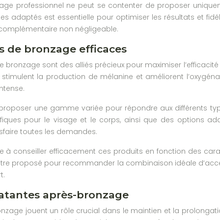
zage professionnel ne peut se contenter de proposer uniq
s adaptés est essentielle pour optimiser les résultats et fidé
complémentaire non négligeable.
s de bronzage efficaces
e bronzage sont des alliés précieux pour maximiser l’efficaci
 stimulent la production de mélanine et améliorent l’oxygén
intense.
e proposer une gamme variée pour répondre aux différents typ
fiques pour le visage et le corps, ainsi que des options a
sfaire toutes les demandes.
 à conseiller efficacement ces produits en fonction des carac
être proposé pour recommander la combinaison idéale d’accé
t.
ratantes après-bronzage
nzage jouent un rôle crucial dans le maintien et la prolongat