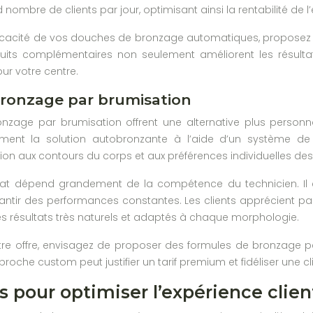
d nombre de clients par jour, optimisant ainsi la rentabilité de 
fficacité de vos douches de bronzage automatiques, proposez
uits complémentaires non seulement améliorent les résult
r votre centre.
bronzage par brumisation
nzage par brumisation offrent une alternative plus person
ment la solution autobronzante à l’aide d’un système de 
ion aux contours du corps et aux préférences individuelles des 
ltat dépend grandement de la compétence du technicien. Il e
ntir des performances constantes. Les clients apprécient par
s résultats très naturels et adaptés à chaque morphologie.
otre offre, envisagez de proposer des formules de bronzage pe
oche custom peut justifier un tarif premium et fidéliser une cli
s pour optimiser l’expérience clien