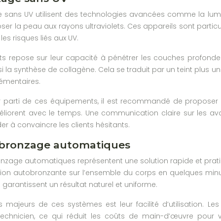
e sans UV utilisent des technologies avancées comme la lumi
er la peau aux rayons ultraviolets. Ces appareils sont partic
es risques liés aux UV.
 lits repose sur leur capacité à pénétrer les couches profon
 la synthèse de collagène. Cela se traduit par un teint plus un
émentaires.
eur parti de ces équipements, il est recommandé de proposer d
méliorent avec le temps. Une communication claire sur les 
der à convaincre les clients hésitants.
bronzage automatiques
zage automatiques représentent une solution rapide et pratiq
ion autobronzante sur l’ensemble du corps en quelques minute
s garantissent un résultat naturel et uniforme.
 majeurs de ces systèmes est leur facilité d’utilisation. L
n technicien, ce qui réduit les coûts de main-d’œuvre pour 