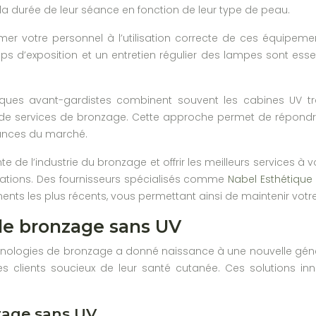
et la durée de leur séance en fonction de leur type de peau.
ormer votre personnel à l’utilisation correcte de ces équipem
s d’exposition et un entretien régulier des lampes sont essen
iques avant-gardistes combinent souvent les cabines UV tra
services de bronzage. Cette approche permet de répondre au
ances du marché.
te de l’industrie du bronzage et offrir les meilleurs services à v
ations. Des fournisseurs spécialisés comme
Nabel Esthétiqu
ents les plus récents, vous permettant ainsi de maintenir votre
de bronzage sans UV
hnologies de bronzage a donné naissance à une nouvelle généra
es clients soucieux de leur santé cutanée. Ces solutions inno
zage sans UV