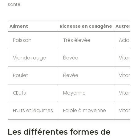
santé.
Aliment
Richesse en collagène
Autres n
Poisson
Très élevée
Acides 
Viande rouge
Élevée
Vitamine
Poulet
Élevée
Vitamin
Œufs
Moyenne
Vitamin
Fruits et légumes
Faible à moyenne
Vitamine
Les différentes formes de